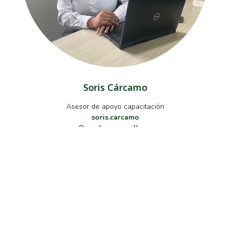
Soris Cárcamo
Asesor de apoyo capacitación
soris.carcamo
@combarranquilla.co
Normatividad
Decreto 689 24 Jun 2021
ARTÍCULO 2.2.6.1.8.2