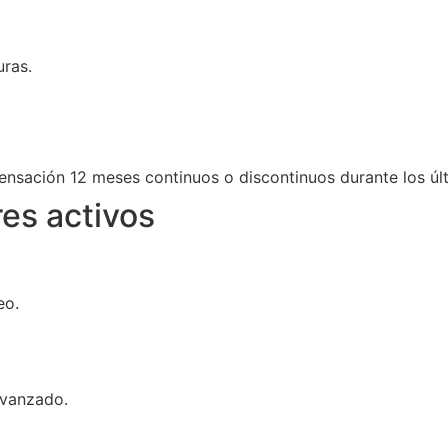
uras.
nsación 12 meses continuos o discontinuos durante los úl
es activos
eo.
avanzado.